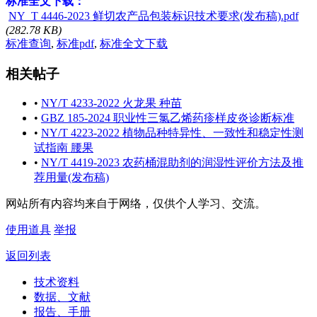
标准全文下载：
NY_T 4446-2023 鲜切农产品包装标识技术要求(发布稿).pdf
(282.78 KB)
标准查询
,
标准pdf
,
标准全文下载
相关帖子
•
NY/T 4233-2022 火龙果 种苗
•
GBZ 185-2024 职业性三氯乙烯药疹样皮炎诊断标准
•
NY/T 4223-2022 植物品种特异性、一致性和稳定性测
试指南 腰果
•
NY/T 4419-2023 农药桶混助剂的润湿性评价方法及推
荐用量(发布稿)
网站所有内容均来自于网络，仅供个人学习、交流。
使用道具
举报
返回列表
技术资料
数据、文献
报告、手册