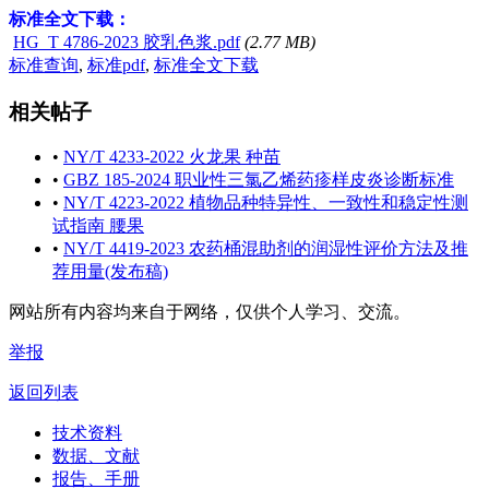
标准全文下载：
HG_T 4786-2023 胶乳色浆.pdf
(2.77 MB)
标准查询
,
标准pdf
,
标准全文下载
相关帖子
•
NY/T 4233-2022 火龙果 种苗
•
GBZ 185-2024 职业性三氯乙烯药疹样皮炎诊断标准
•
NY/T 4223-2022 植物品种特异性、一致性和稳定性测
试指南 腰果
•
NY/T 4419-2023 农药桶混助剂的润湿性评价方法及推
荐用量(发布稿)
网站所有内容均来自于网络，仅供个人学习、交流。
举报
返回列表
技术资料
数据、文献
报告、手册