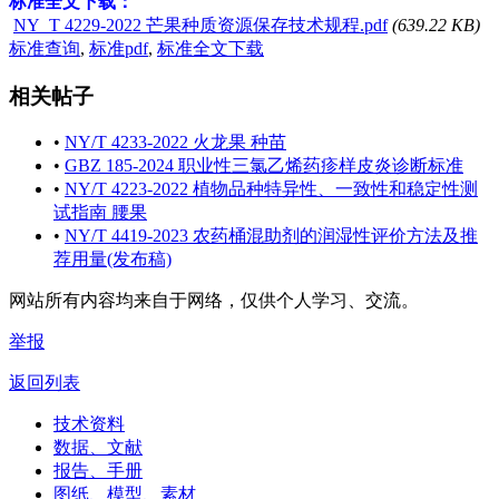
标准全文下载：
NY_T 4229-2022 芒果种质资源保存技术规程.pdf
(639.22 KB)
标准查询
,
标准pdf
,
标准全文下载
相关帖子
•
NY/T 4233-2022 火龙果 种苗
•
GBZ 185-2024 职业性三氯乙烯药疹样皮炎诊断标准
•
NY/T 4223-2022 植物品种特异性、一致性和稳定性测
试指南 腰果
•
NY/T 4419-2023 农药桶混助剂的润湿性评价方法及推
荐用量(发布稿)
网站所有内容均来自于网络，仅供个人学习、交流。
举报
返回列表
技术资料
数据、文献
报告、手册
图纸、模型、素材