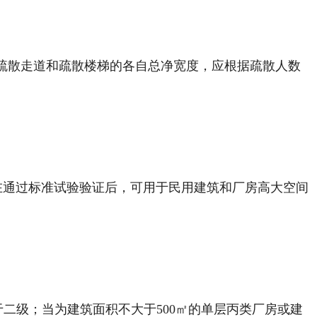
口、疏散走道和疏散楼梯的各自总净宽度，应根据疏散人数
！
具有较大水滴粒径，在通过标准试验验证后，可用于民用建筑和厂房高大空间
于二级；当为建筑面积不大于500㎡的单层丙类厂房或建