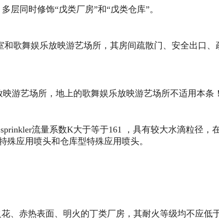
多层同时修饰“戊类厂房”和“戊类仓库”。
集的厅、室和歌舞娱乐放映游艺场所，其房间疏散门、安全出
放映游艺场所，地上的歌舞娱乐放映游艺场所不适用本条
pplication sprinkler流量系数K大于等于161 ，
型特殊应用喷头和仓库型特殊应用喷头。
和有火花、赤热表面、明火的丁类厂房，其耐火等级均不应低