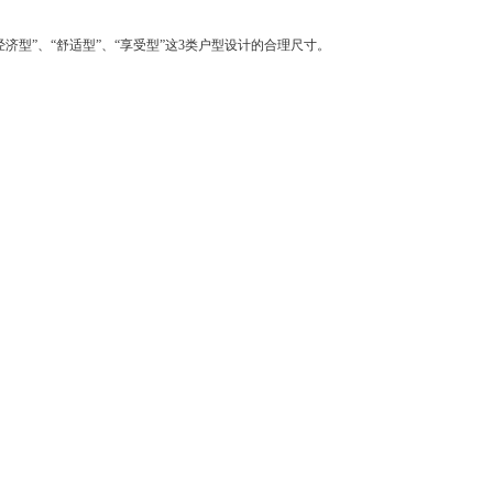
型”、“舒适型”、“享受型”这3类户型设计的合理尺寸。