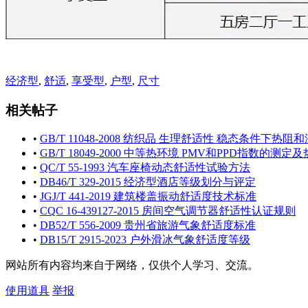
经济型
,
舒适
,
享受型
,
户型
,
尺寸
相关帖子
•
GB/T 11048-2008 纺织品 生理舒适性 稳态条件下热
•
GB/T 18049-2000 中等热环境 PMV和PPD指数的
•
QC/T 55-1993 汽车座椅动态舒适性试验方法
•
DB46/T 329-2015 经济型酒店等级划分与评定
•
JGJ/T 441-2019 建筑楼盖振动舒适度技术标准
•
CQC 16-439127-2015 房间空气调节器舒适性认证规则
•
DB52/T 556-2009 贵州省旅游气象舒适度标准
•
DB15/T 2915-2023 户外滑冰气象舒适度等级
网站所有内容均来自于网络，仅供个人学习、交流。
使用道具
举报