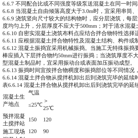
6.6.7 不同配合比或不同强度等级泵送混凝土在同
6.6.8 当混凝土自由倾落高度大于3.0m时，宜采用串
6.6.9 浇筑竖向尺寸较大的结构物时，应分层浇筑，每
度均匀上升，分层厚度不应大于500mm；对于清水混
6.6.10 自密实混凝土浇筑布料点应结合拌合物特性
6.6.11 应根据混凝土拌合物特性及混凝土结构、构
6.6.12 混凝土振捣宜采用机械振捣。当施工无特
棒应插入下层拌合物约50mm进行振捣；当浇筑厚度不
型混凝土制品时，宜采用振动台或表面加压振动成型。
6.6.13 振捣时间宜按拌合物稠度和振捣部位等不同情
6.6.14 混凝土拌合物从搅拌机卸出后到浇筑完毕的延续时
表6.6.14 混凝土拌合物从搅拌机卸出后到浇筑完毕的延续时
气温
混凝土生
＞
产地点
≤25℃
25℃
预拌混凝
150
120
土搅拌站
120
90
施工现场