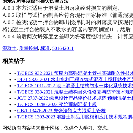
附录A 坍落度经时损失试验方法
A.0.1 本方法适用于混凝土坍落度经时损失的测定。
A.0.2 取样与试样的制备应符合现行国家标准《普通混凝
A.0.3 检测混凝土拌合物卸出搅拌机时的坍落度应按现
将混凝土拌合物装入不吸水的容器内密闭搁置1h，然后
A.0.4 前后两次坍落度之差即为坍落度经时损失，计算
混凝土
,
质量控制
,
标准
,
501642011
相关帖子
•
T/CECS 932-2021 预应力高强混凝土管桩基础耐久性
•
DL/T 5822-2021 水电水利工程连续式混凝土搅拌站生
•
T/CECS 1011-2022 地下混凝土结构防水一体化系统技
•
T/CECS 938-2021 混凝土结构耐久性修复与防护技术规
•
JC/T 2737-2022 绿色设计产品评价技术规范 预制混凝土
•
T/CECS 10286-2023 变阶预制混凝土板
•
GB/T 13476-2023 先张法预应力混凝土管桩
•
T/CECS 1303-2023 混凝土制品用脱模剂应用技术规程
网站所有内容均来自于网络，仅供个人学习、交流。