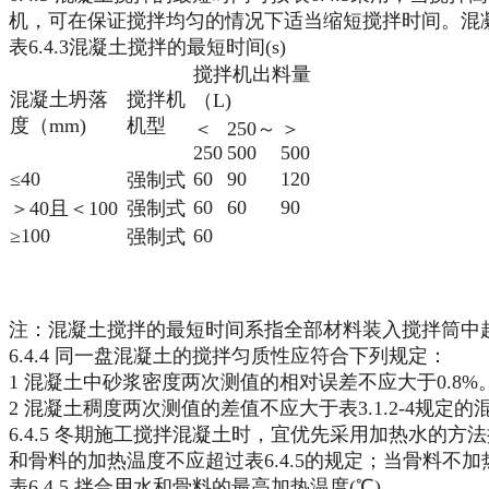
机，可在保证搅拌均匀的情况下适当缩短搅拌时间。混
表6.4.3混凝土搅拌的最短时间(s)
搅拌机出料量
混凝土坍落
搅拌机
（L)
度（mm)
机型
＜
250～
＞
250
500
500
≤40
60
90
120
强制式
60
60
90
＞40且＜100
强制式
≥100
60
强制式
注：混凝土搅拌的最短时间系指全部材料装入搅拌筒中
6.4.4 同一盘混凝土的搅拌匀质性应符合下列规定：
1 混凝土中砂浆密度两次测值的相对误差不应大于0.8%
2 混凝土稠度两次测值的差值不应大于表3.1.2-4规
6.4.5 冬期施工搅拌混凝土时，宜优先采用加热水
和骨料的加热温度不应超过表6.4.5的规定；当骨料
表6.4.5 拌合用水和骨料的最高加热温度(℃)