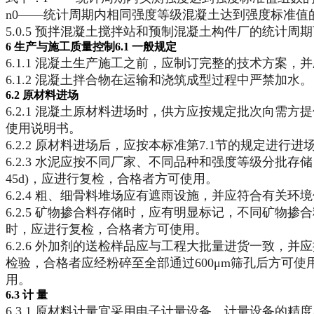
n0——统计周期内相同强度等级混凝土达到强度标准值
5.0.5 预拌混凝土搅拌站和预制混凝土构件厂的统
6 生产与施工质量控制
6.1 一般规定
6.1.1 混凝土生产施工之前，应制订完整的技术方案，
6.1.2 混凝土拌合物在运输和浇筑成型过程中严禁加水。
6.2 原材料进场
6.2.1 混凝土原材料进场时，供方应按规定批次向
使用说明书。
6.2.2 原材料进场后，应按本标准第7.1节的规定进行进
6.2.3 水泥应按不同厂家、不同品种和强度等级分批
45d)，应进行复检，合格者方可使用。
6.2.4 粗、细骨料堆场应有遮雨设施，并应符合有关
6.2.5 矿物掺合料存储时，应有明显标记，不同矿
时，应进行复检，合格者方可使用。
6.2.6 外加剂的送检样品应与工程大批量进货一致
检验，合格者应经粉碎至全部通过600μm筛孔后方可
用。
6.3 计 量
6.3.1 原材料计量宜采用电子计量设备。计量设备的精