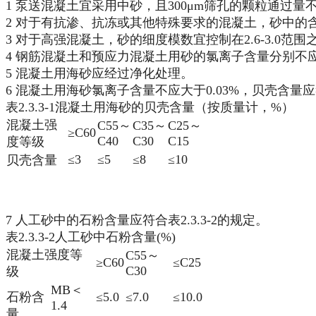
1 泵送混凝土宜采用中砂，且300μm筛孔的颗粒通过量不
2 对于有抗渗、抗冻或其他特殊要求的混凝土，砂中的含
3 对于高强混凝土，砂的细度模数宜控制在2.6-3.0范围
4 钢筋混凝土和预应力混凝土用砂的氯离子含量分别不应大于
5 混凝土用海砂应经过净化处理。
6 混凝土用海砂氯离子含量不应大于0.03%，贝壳含量应
表2.3.3-1混凝土用海砂的贝壳含量（按质量计，%）
混凝土强
C55～
C35～
C25～
≥C60
C40
C30
C15
度等级
≤3
≤5
≤8
≤10
贝壳含量
7 人工砂中的石粉含量应符合表2.3.3-2的规定。
表2.3.3-2人工砂中石粉含量(%)
混凝土强度等
C55～
≥C60
≤C25
C30
级
MB＜
石粉含
≤5.0
≤7.0
≤10.0
1.4
量