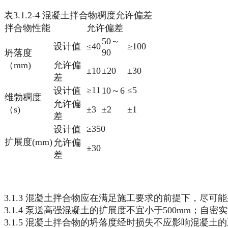
表3.1.2-4 混凝土拌合物稠度允许偏差
拌合物性能
允许偏差
50～
设计值
≤40
≥100
90
坍落度
（mm)
允许偏
±10
±20
±30
差
≥11
≤5
设计值
10～6
维勃稠度
允许偏
（s)
±3
±2
±1
差
≥350
设计值
扩展度(mm)
允许偏
±30
差
3.1.3 混凝土拌合物应在满足施工要求的前提下，尽
3.1.4 泵送高强混凝土的扩展度不宜小于500mm；自密
3.1.5 混凝土拌合物的坍落度经时损失不应影响混凝