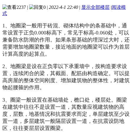
2237
|
0
|
2022-4-1 22:40
|
显示全部楼层
|
阅读模
式
1、地圈梁一般用于砖混、砌体结构中的条基础中，通
常设置于正负0.000标高下，常见于标高-0.060处，可以
兼备防水防潮的作用。如果条形基础的埋深过大时，还
需要增加地圈梁数量，接近地面的地圈梁可以作为首层
计算高度的起算点。
2、地圈梁是设在正负零以下承重墙中，按构造要求设
置，连续闭合的梁，其截面、配筋由构造确定。可以提
高房屋的整体空间刚度、增加建筑物的整体性，对建筑
物起腰箍的作用。
3、圈梁一般设置在基础墙处，檐口处，楼层处。圈梁
在建筑中往往不是设置一道，其数量应视建筑物的高
度，层数，地基情况和抗震要求而定，单层建筑至少设
置一道，多层建筑一般隔层设置一道，在抗震设防地
区，往往要层层设置圈梁。